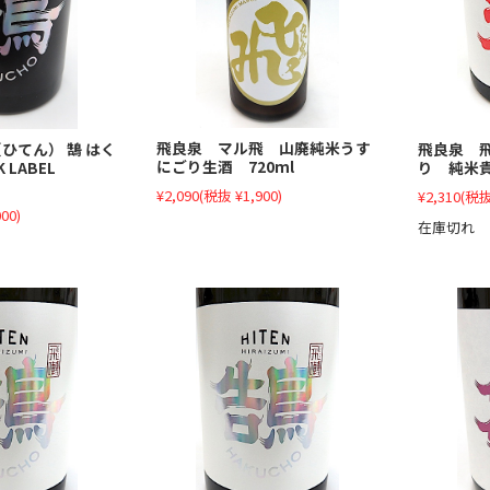
飛良泉 マル飛 山廃純米うす
飛良泉 
ひてん） 鵠 はく
にごり生酒 720ml
り 純米貴
K LABEL
¥2,090
(税抜 ¥1,900)
¥2,310
(税抜
00)
在庫切れ