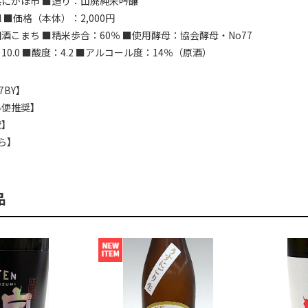
にかほ市 ■造り：山廃純米吟醸
l ■価格（本体）：2,000円
酒こまち ■精米歩合：60％ ■使用酵母：協会酵母・No77
0.0 ■酸度：4.2 ■アルコール度：14％（原酒）
7BY】
ル便推奨】
蔵】
ら】
品