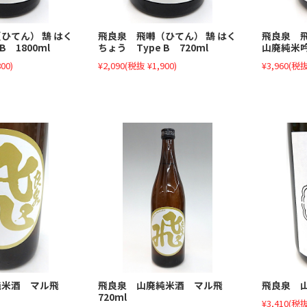
ひてん） 鵠 はく
飛良泉 飛囀（ひてん） 鵠 はく
飛良泉 
B 1800ml
ちょう Type B 720ml
山廃純米吟
00)
¥2,090
(税抜 ¥1,900)
¥3,960
(税抜
純米酒 マル飛
飛良泉 山廃純米酒 マル飛
飛良泉 山
720ml
¥3,410
(税抜