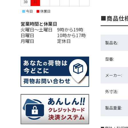
30
31
今日
休業日
■
■
商品仕
営業時間と休業日
火曜日〜土曜日 9時から19時
日曜日 10時から17時
月曜日 定休日
製品名:
型番:
メーカー:
外寸法:
製品重量: