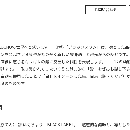
KUCHOの世界へと誘います。 通称「ブラックスワン」は、凜とした品
インを想起させる爽やか系の全く新しい酸味酒」と蔵元からの紹介です
の直後に感じるキレキレの酸に突出した個性を表現します。 －12の酒
頂けます。 取り憑かれてしまいそうな魅力的な「酸」をぜひお試し下
、白麹を使用したことで「白」をイメージした鳥、白鳥（鵠・くぐい）
年度のものです。
明
ひてん） 鵠 はくちょう BLACK LABEL。 魅惑的な酸味と、凜と