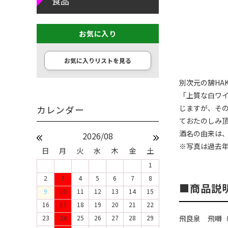
食品
お気に入り
お気に入りリストを見る
別次元の鵠HA
「上質な白ワ
じますが、そ
ておたのしみ
酒名の由来は
2026/08
※写真は過去
日
月
火
水
木
金
土
1
2
3
4
5
6
7
8
商品説
9
10
11
12
13
14
15
16
17
18
19
20
21
22
23
24
25
26
27
28
29
飛良泉 飛囀（