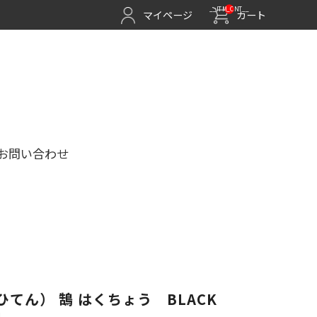
__ITM_CNT__
マイページ
カート
お問い合わせ
てん） 鵠 はくちょう BLACK