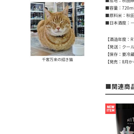
■産地：秋田県
■容量：720m
■原料米：秋田
■日本酒度：－1
【酒造年度：R
【発送：クー
【保存：要冷
千客万来の招き猫
【発売：8月か
関連商