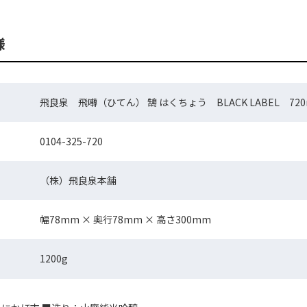
様
飛良泉 飛囀（ひてん） 鵠 はくちょう BLACK LABEL 720
0104-325-720
（株）飛良泉本舗
幅78mm × 奥行78mm × 高さ300mm
1200g