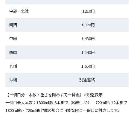
中部・北陸
1210円
関西
1,320円
中国
1,430円
四国
1,540円
九州
1,650円
沖縄
別途連絡
【一個口分：本数・重さを問わず同一料金】※税込表示
一個口最大本数：1800ml瓶-6本まで（箱無し品） 720ml瓶-12本まで
1800ml瓶・720ml瓶混載の場合は可能な限り一個口に対応します。