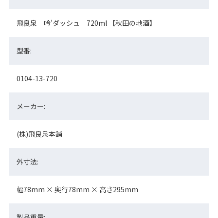
飛良泉 吟’ダッシュ 720ml 【秋田の地酒】
型番:
0104-13-720
メーカー:
(株)飛良泉本舗
外寸法:
幅78mm × 奥行78mm × 高さ295mm
製品重量: