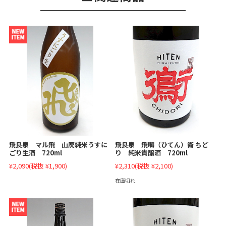
飛良泉 マル飛 山廃純米うすに
飛良泉 飛囀（ひてん）鵆 ちど
ごり生酒 720ml
り 純米貴醸酒 720ml
¥2,090
(税抜 ¥1,900)
¥2,310
(税抜 ¥2,100)
在庫切れ