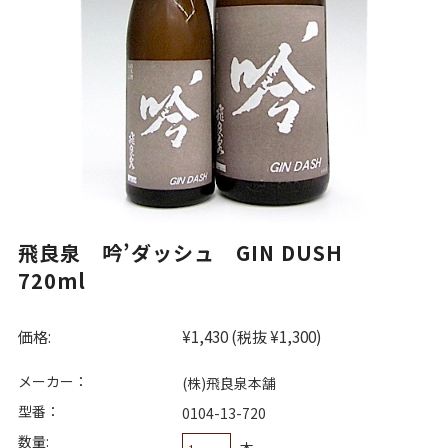
飛良泉 吟’ダッシュ GIN DUSH
720ml
価格:
¥1,430
(税抜 ¥1,300)
メーカー：
(株)飛良泉本舗
型番：
0104-13-720
数量:
本