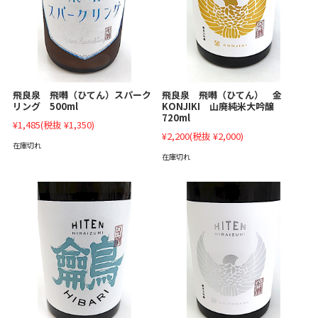
飛良泉 飛囀（ひてん）スパーク
飛良泉 飛囀（ひてん） 金
リング 500ml
KONJIKI 山廃純米大吟醸
720ml
¥1,485
(税抜 ¥1,350)
¥2,200
(税抜 ¥2,000)
在庫切れ
在庫切れ