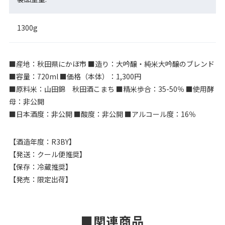
1300g
■産地：秋田県にかほ市 ■造り：大吟醸・純米大吟醸のブレンド
■容量：720ml ■価格（本体）：1,300円
■原料米：山田錦 秋田酒こまち ■精米歩合：35-50％ ■使用酵
母：非公開
■日本酒度：非公開 ■酸度：非公開 ■アルコール度：16％
【酒造年度：R3BY】
【発送：クール便推奨】
【保存：冷蔵推奨】
【発売：限定出荷】
関連商品