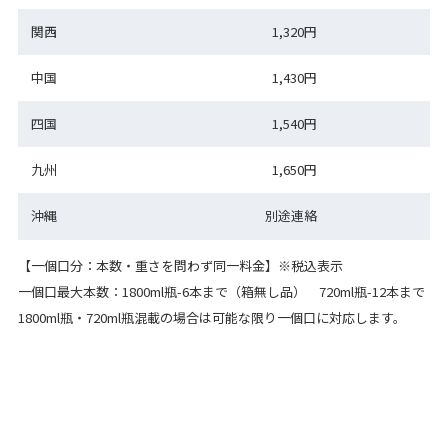
関西
1,320円
中国
1,430円
四国
1,540円
九州
1,650円
沖縄
別途連絡
【一個口分：本数・重さを問わず同一料金】※税込表示
一個口最大本数：1800ml瓶-6本まで（箱無し品） 720ml瓶-12本まで
1800ml瓶・720ml瓶混載の場合は可能な限り一個口に対応します。