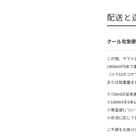
配送と
クール宅急便
この程、ヤマト
1800mlが6
（※クロネコヤ
または総重量を
※720mlは従
※1800mlを
※常温便につい
※状況に応じて佐
ご不便をお掛け