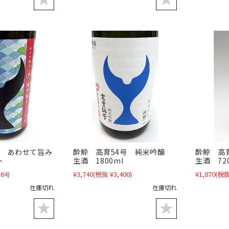
友 あわせて旨み
酔鯨 高育54号 純米吟醸
酔鯨 高
ト
生酒 1800ml
生酒 72
64)
¥3,740
(税抜 ¥3,400)
¥1,870
(税抜
在庫切れ
在庫切れ