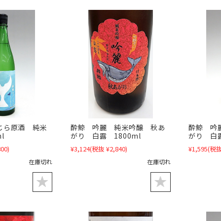
酔鯨 吟麗 純米吟醸 秋あ
酔鯨 吟
じら原酒 純米
がり 白露 1800ml
がり 白露
l
¥3,124
(税抜 ¥2,840)
¥1,595
(税抜
00)
在庫切れ
在庫切れ