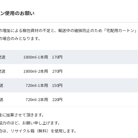
ン使用のお願い
の増加による梱包資材の不足と、輸送中の破損防止のため「宅配用カートン
の場合のみとなります。
発送
1800ml-1本用 170円
発送
1800ml-2本用 270円
発送
720ml-1本用 150円
発送
720ml-2本用 220円
金に加算させて頂きます。
協力のほど、お願い申し上げます。
合は、リサイクル箱（無料）を使用します。