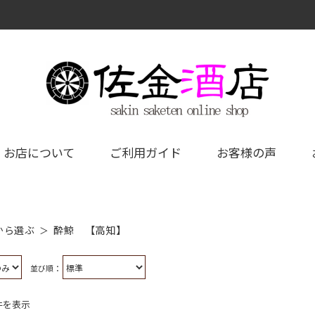
お店について
ご利用ガイド
お客様の声
酔鯨 【高知】
から選ぶ
並び順：
8件を表示