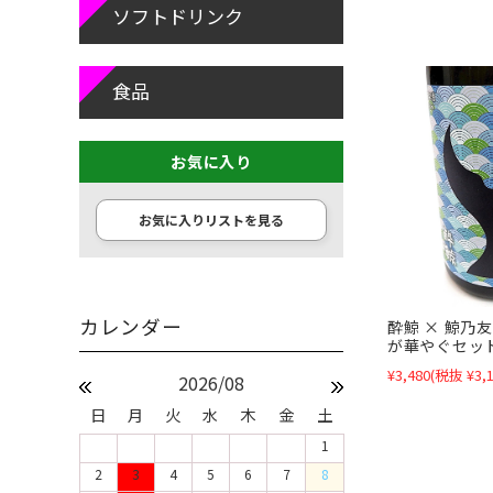
ソフトドリンク
食品
お気に入り
お気に入りリストを見る
酔鯨 × 鯨乃
が華やぐセッ
¥3,480
(税抜 ¥3,1
2026/08
日
月
火
水
木
金
土
1
2
3
4
5
6
7
8