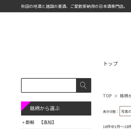
秋田の地酒と諸国の美酒、ご愛飲家納得の日本酒専門店。
トップ
TOP
銘柄
銘柄から選ぶ
表示切替：
酔鯨 【高知】
18件中1件～1