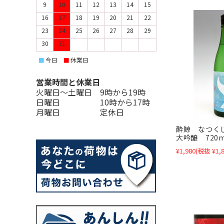
9
10
11
12
13
14
15
16
17
18
19
20
21
22
23
24
25
26
27
28
29
30
31
今日
休業日
■
■
営業時間と休業日
火曜日〜土曜日 9時から19時
日曜日 10時から17時
月曜日 定休日
酔鯨 なつく
大吟醸 720m
¥1,980
(税抜 ¥1,8