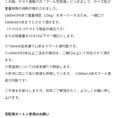
この程、ヤマト運輸での「クール宅急便」につきまして、サイズ及び
重量制限の規制が強化されました。
1800mlが6本で重量規定（15kg）をオーバーするため、一個口で
1800mlは5本までとさせて頂きます。
（※クロネコヤマトで発送の場合です）
または総重量を15キロ以下で一個口とします。
※720mlは従来通り12本までクール便可能です。
※1800mlを6本以上ご注文の場合は、二個口以上にて対応させて頂き
ます。
※常温便については従来通りで発送します。
※状況に応じて佐川急便も併用しています。（1800ml-6本のクール発
送が可能です）
ご不便をお掛けしますが、何卒ご了解頂きたく、よろしくお願い申し
上げます。
宅配用カートン使用のお願い