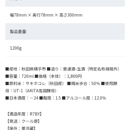
幅78mm × 奥行78mm × 高さ300mm
製品重量:
1200g
■産地：秋田県横手市 ■造り：普通酒-生酒（特定名称規格外）
■容量：720ml ■価格（本体）：1,800円
■原料米：サキホコレ（秋田産） ■精米歩合：50％ ■使用酵
母：UT-1（AKITA雪国酵母）
■日本酒度：－24 ■酸度：1.5 ■アルコール度：12.0％
【酒造年度：R7BY】
【発送：クール便】
【保存：要冷蔵】