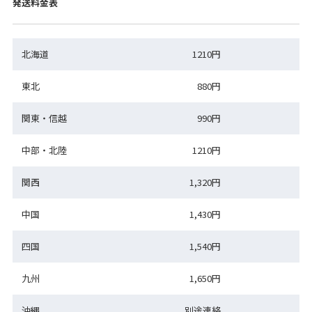
発送料金表
北海道
1210円
東北
880円
関東・信越
990円
中部・北陸
1210円
関西
1,320円
中国
1,430円
四国
1,540円
九州
1,650円
沖縄
別途連絡