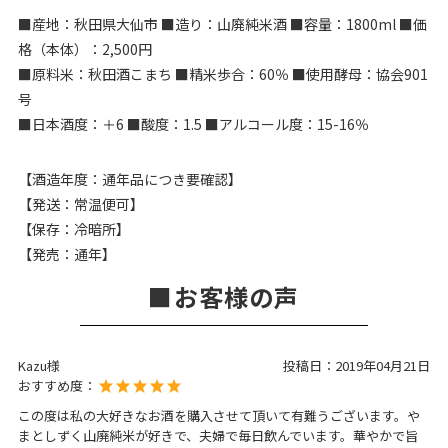
■産地：秋田県大仙市 ■造り：山廃純米酒 ■容量：1800ml ■価
格（本体）：2,500円
■原料米：秋田酒こまち ■精米歩合：60％ ■使用酵母：協会901
号
■日本酒度：＋6 ■酸度：1.5 ■アルコール度：15-16％
【酒造年度：通年品につき要確認】
【発送：常温便可】
【保存：冷暗所】
【発売：通年】
お客様の声
Kazu様
投稿日：
2019年04月21日
おすすめ度：
この度は私の大好きなお酒を購入させて頂いて有難うございます。や
まとしずく山廃純米が好きで、夫婦で毎日飲んでいます。華やかで旨