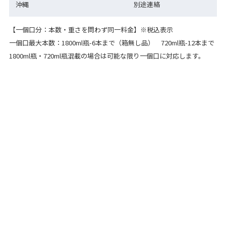
沖縄
別途連絡
【一個口分：本数・重さを問わず同一料金】※税込表示
一個口最大本数：1800ml瓶-6本まで（箱無し品） 720ml瓶-12本まで
1800ml瓶・720ml瓶混載の場合は可能な限り一個口に対応します。