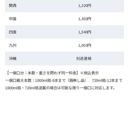
関西
1,320円
中国
1,430円
四国
1,540円
九州
1,650円
沖縄
別途連絡
【一個口分：本数・重さを問わず同一料金】※税込表示
一個口最大本数：1800ml瓶-6本まで（箱無し品） 720ml瓶-12本まで
1800ml瓶・720ml瓶混載の場合は可能な限り一個口に対応します。