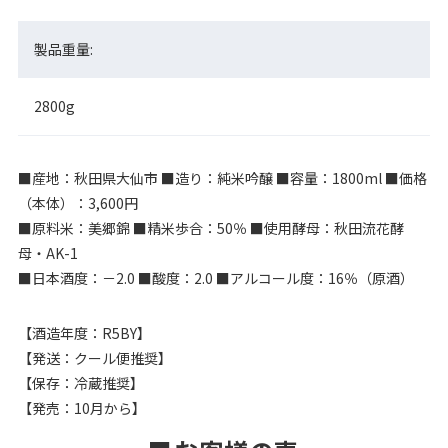
製品重量:
2800g
■産地：秋田県大仙市 ■造り：純米吟醸 ■容量：1800ml ■価格
（本体）：3,600円
■原料米：美郷錦 ■精米歩合：50％ ■使用酵母：秋田流花酵
母・AK-1
■日本酒度：－2.0 ■酸度：2.0 ■アルコール度：16％（原酒）
【酒造年度：R5BY】
【発送：クール便推奨】
【保存：冷蔵推奨】
【発売：10月から】