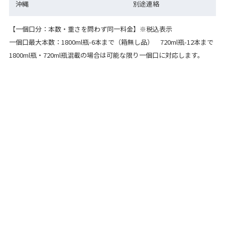
沖縄
別途連絡
【一個口分：本数・重さを問わず同一料金】※税込表示
一個口最大本数：1800ml瓶-6本まで（箱無し品） 720ml瓶-12本まで
1800ml瓶・720ml瓶混載の場合は可能な限り一個口に対応します。