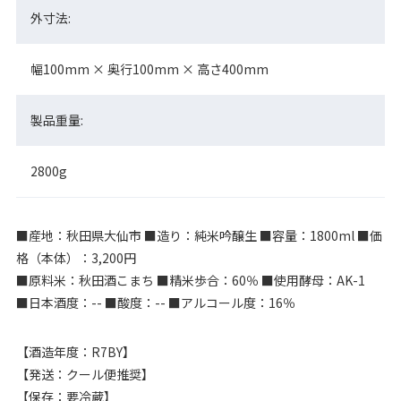
外寸法:
幅100mm × 奥行100mm × 高さ400mm
製品重量:
2800g
■産地：秋田県大仙市 ■造り：純米吟醸生 ■容量：1800ml ■価
格（本体）：3,200円
■原料米：秋田酒こまち ■精米歩合：60％ ■使用酵母：AK-1
■日本酒度：-- ■酸度：-- ■アルコール度：16％
【酒造年度：R7BY】
【発送：クール便推奨】
【保存：要冷蔵】