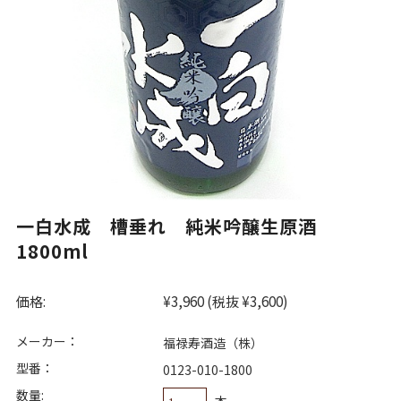
一白水成 槽垂れ 純米吟醸生原酒
1800ml
価格:
¥3,960
(税抜 ¥3,600)
メーカー：
福禄寿酒造（株）
型番：
0123-010-1800
数量:
本