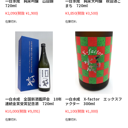
一白水成 純米吟醸 山田錦
一白水成 純米大吟醸 秋田酒こ
720ml
まち 720ml
¥2,090
(税抜 ¥1,900)
¥3,850
(税抜 ¥3,500)
在庫切れ
在庫切れ
一白水成 全国新酒鑑評会 10年
一白水成 X-factor エックスフ
連続金賞受賞記念酒 720ml
ァクター 300ml
¥10,000
(税抜 ¥9,091)
¥1,100
(税抜 ¥1,000)
在庫切れ
在庫切れ