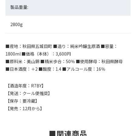
製品重量:
2800g
■産地：秋田県五城目町 ■造り：純米吟醸生原酒 ■容量：
1800ml ■価格（本体）：3,600円
■原料米：美山錦 ■精米歩合：50％ ■使用酵母：秋田県酵母
■日本酒度：＋2 ■酸度：1.4 ■アルコール度：16％
【酒造年度：R7BY】
【発送：クール便推奨】
【保存：要冷蔵】
【発売：12月から】
関連商品