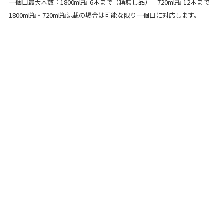
一個口最大本数：1800ml瓶-6本まで（箱無し品） 720ml瓶-12本まで
1800ml瓶・720ml瓶混載の場合は可能な限り一個口に対応します。