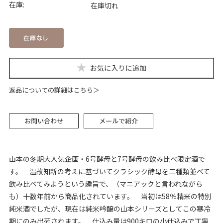
在庫:
在庫切れ
返品についての詳細はこちら
山本の冬期大人気企画・6号酵母と7号酵母の飲み比べ限定酒で
す。 温故知新の考えに基づいてクラシック酵母を二種類並べて
飲み比べてみようという趣旨で、（マニアックと言われながら
も）十数年前から商品化されています。 当初は58％精米の特別
純米酒でしたが、現在は純米吟醸の山本シリーズとしてこの寒冷
期にのみ出荷されます。 仕込み量は900キロの小仕込みで丁寧