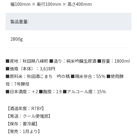
幅100mm × 奥行100mm × 高さ400mm
製品重量:
2800g
■産地：秋田県八峰町 ■造り：純米吟醸生原酒 ■容量：1800ml
■価格（本体）：3,618円
■原料米：秋田酒こまち 吟の精 ■精米歩合：55％ ■使用酵
母：7号酵母
■日本酒度：＋2 ■酸度：1.9 ■アルコール度：15％
【酒造年度：R7BY】
【発送：クール便推奨】
【保存：要冷蔵】
【発売：1月より】