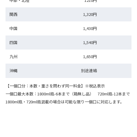
中部・北陸
1210円
関西
1,320円
中国
1,430円
四国
1,540円
九州
1,650円
沖縄
別途連絡
【一個口分：本数・重さを問わず同一料金】※税込表示
一個口最大本数：1800ml瓶-6本まで（箱無し品） 720ml瓶-12本まで
1800ml瓶・720ml瓶混載の場合は可能な限り一個口に対応します。