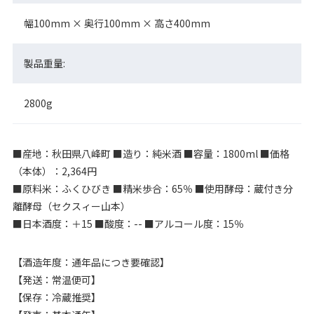
幅100mm × 奥行100mm × 高さ400mm
製品重量:
2800g
■産地：秋田県八峰町 ■造り：純米酒 ■容量：1800ml ■価格
（本体）：2,364円
■原料米：ふくひびき ■精米歩合：65％ ■使用酵母：蔵付き分
離酵母（セクスィー山本）
■日本酒度：＋15 ■酸度：-- ■アルコール度：15％
【酒造年度：通年品につき要確認】
【発送：常温便可】
【保存：冷蔵推奨】