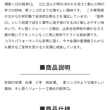
酒度＋15の超辛口。 口に含んだ時のほのかな甘さと飲んだ時の
辛さの妙味、青リンゴのような瑞々しい風味です。 この果実感
がなかなか好印象で全体的な明るさを演出しています。 「超辛
口」という前提で試すと案外に拍子抜けするほど親しみやすい味
わいで、キレ良くジューシーさ満点、山本合名特有の微かなガス
感が軽いアクセントになって実に爽快でドライな純米酒です。
コストパフォーマンスも非常に高く、今や全国の居酒屋さんから
も絶大なご支持を受ける人気酒に成長しています。
商品説明
秋田の地酒 白瀑 ど辛 純米酒。 青リンゴのような瑞々しい
風味、キレ良くジューシーさ満点の超辛口。
商品仕様