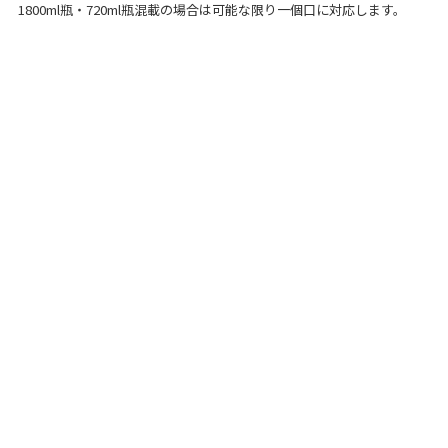
1800ml瓶・720ml瓶混載の場合は可能な限り一個口に対応します。