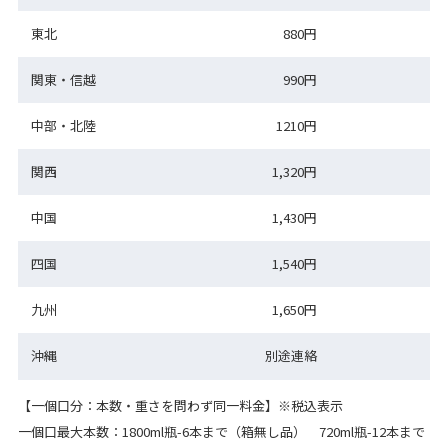
東北
880円
関東・信越
990円
中部・北陸
1210円
関西
1,320円
中国
1,430円
四国
1,540円
九州
1,650円
沖縄
別途連絡
【一個口分：本数・重さを問わず同一料金】※税込表示
一個口最大本数：1800ml瓶-6本まで（箱無し品） 720ml瓶-12本まで