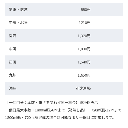
関東・信越
990円
中部・北陸
1210円
関西
1,320円
中国
1,430円
四国
1,540円
九州
1,650円
沖縄
別途連絡
【一個口分：本数・重さを問わず同一料金】※税込表示
一個口最大本数：1800ml瓶-6本まで（箱無し品） 720ml瓶-12本まで
1800ml瓶・720ml瓶混載の場合は可能な限り一個口に対応します。