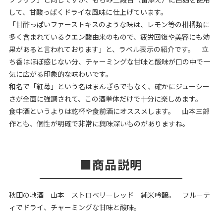
して、甘酸っぱくドライな風味に仕上げています。
「甘酢っぱいファーストキスのような味は、レモン等の柑橘類に
多く含まれているクエン酸由来のもので、疲労回復や美容にも効
果があると言われております」と、ラベル表示の紹介です。 立
ち香はほぼ感じない分、チャーミングな甘味と酸味が口の中で一
気に広がる印象的な味わいです。
和名で「紅苺」という名はまんざらでもなく、確かにジューシー
さが全面に強調されて、この酒単体だけで十分に楽しめます。
食中酒というよりは乾杯や食前酒にオススメします。 山本三部
作とも、個性が明確で非常に興味深いものがありますね。
商品説明
秋田の地酒 山本 ストロベリーレッド 純米吟醸。 フルーテ
ィでドライ、チャーミングな甘味と酸味。