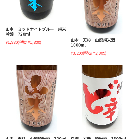
山本 ミッドナイトブルー 純米
吟醸 720ml
山本 天杉 山廃純米酒
¥1,980
(税抜 ¥1,800)
1800ml
¥3,200
(税抜 ¥2,909)
山本 天杉 山廃純米酒 720ml
白瀑 ど辛 純米酒 1800ml