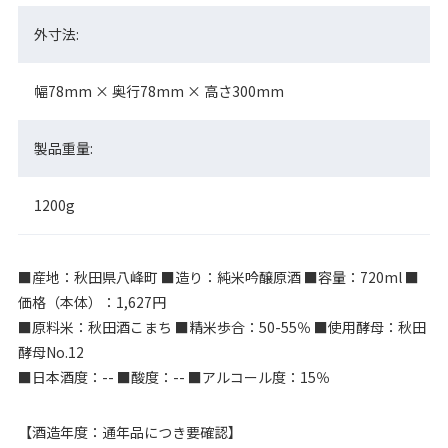
外寸法:
幅78mm × 奥行78mm × 高さ300mm
製品重量:
1200g
■産地：秋田県八峰町 ■造り：純米吟醸原酒 ■容量：720ml ■
価格（本体）：1,627円
■原料米：秋田酒こまち ■精米歩合：50-55％ ■使用酵母：秋田
酵母No.12
■日本酒度：-- ■酸度：-- ■アルコール度：15％
【酒造年度：通年品につき要確認】