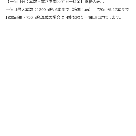
【一個口分：本数・重さを問わず同一料金】※税込表示
一個口最大本数：1800ml瓶-6本まで（箱無し品） 720ml瓶-12本まで
1800ml瓶・720ml瓶混載の場合は可能な限り一個口に対応します。