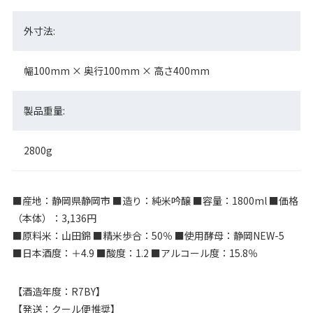
外寸法:
幅100mm × 奥行100mm × 高さ400mm
製品重量:
2800g
■産地：静岡県静岡市 ■造り：純米吟醸 ■容量：1800ml ■価格
（本体）：3,136円
■原料米：山田錦 ■精米歩合：50％ ■使用酵母：静岡NEW-5
■日本酒度：＋4.9 ■酸度：1.2 ■アルコール度：15.8％
【酒造年度：R7BY】
【発送：クール便推奨】