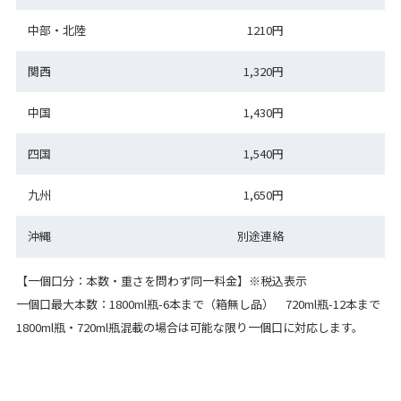
中部・北陸
1210円
関西
1,320円
中国
1,430円
四国
1,540円
九州
1,650円
沖縄
別途連絡
【一個口分：本数・重さを問わず同一料金】※税込表示
一個口最大本数：1800ml瓶-6本まで（箱無し品） 720ml瓶-12本まで
1800ml瓶・720ml瓶混載の場合は可能な限り一個口に対応します。