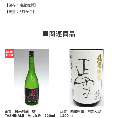
【保存：冷蔵推奨】
【発売：6月から】
関連商品
正雪 純米吟醸 嗜
正雪 純米吟醸 吟ぎんが
TASHINAMI たしなみ 720ml
1800ml