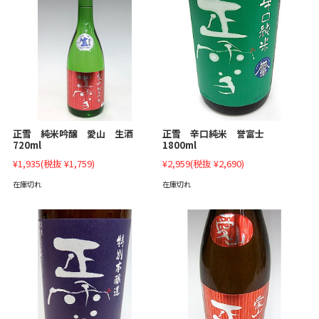
正雪 辛口純米 誉富士
正雪 純米吟醸 愛山 生酒
1800ml
720ml
¥2,959
(税抜 ¥2,690)
¥1,935
(税抜 ¥1,759)
在庫切れ
在庫切れ