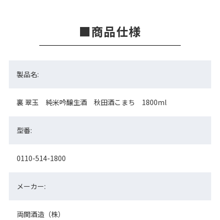
商品仕様
製品名:
裏 翠玉 純米吟醸生酒 秋田酒こまち 1800ml
型番:
0110-514-1800
メーカー:
両関酒造（株）