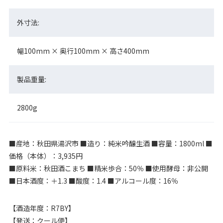
外寸法:
幅100mm × 奥行100mm × 高さ400mm
製品重量:
2800g
■産地：秋田県湯沢市 ■造り：純米吟醸生酒 ■容量：1800ml ■
価格（本体）：3,935円
■原料米：秋田酒こまち ■精米歩合：50％ ■使用酵母：非公開
■日本酒度：＋1.3 ■酸度：1.4 ■アルコール度：16％
【酒造年度：R7BY】
【発送：クール便】