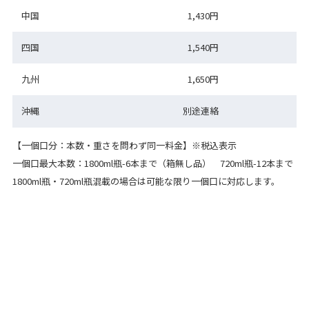
中国
1,430円
四国
1,540円
九州
1,650円
沖縄
別途連絡
【一個口分：本数・重さを問わず同一料金】※税込表示
一個口最大本数：1800ml瓶-6本まで（箱無し品） 720ml瓶-12本まで
1800ml瓶・720ml瓶混載の場合は可能な限り一個口に対応します。