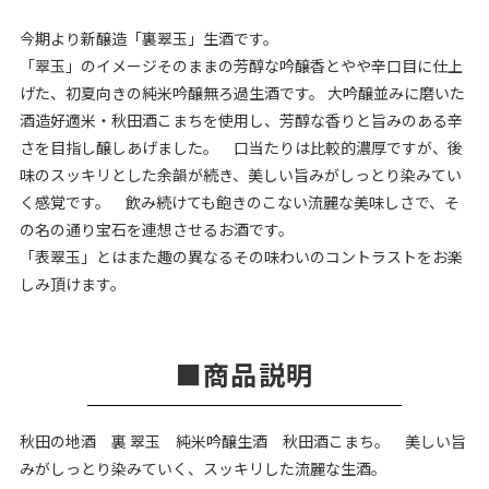
今期より新醸造「裏翠玉」生酒です。
「翠玉」のイメージそのままの芳醇な吟醸香とやや辛口目に仕上
げた、初夏向きの純米吟醸無ろ過生酒です。 大吟醸並みに磨いた
酒造好適米・秋田酒こまちを使用し、芳醇な香りと旨みのある辛
さを目指し醸しあげました。 口当たりは比較的濃厚ですが、後
味のスッキリとした余韻が続き、美しい旨みがしっとり染みてい
く感覚です。 飲み続けても飽きのこない流麗な美味しさで、そ
の名の通り宝石を連想させるお酒です。
「表翠玉」とはまた趣の異なるその味わいのコントラストをお楽
しみ頂けます。
商品説明
秋田の地酒 裏 翠玉 純米吟醸生酒 秋田酒こまち。 美しい旨
みがしっとり染みていく、スッキリした流麗な生酒。