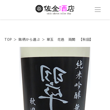
TOP
銘柄から選ぶ
翠玉 花邑 両関 【秋田】