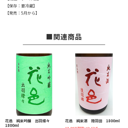
【保存：要冷蔵】
【発売：5月から】
関連商品
花邑 純米吟醸 出羽燦々
花邑 純米酒 陸羽田 1800ml
1800ml