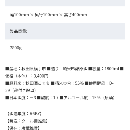
幅100mm × 奥行100mm × 高さ400mm
製品重量:
2800g
■産地：秋田県横手市 ■造り：純米吟醸原酒 ■容量：1800ml ■
価格（本体）：3,400円
■原料米：秋田酒こまち ■精米歩合：55％ ■使用酵母：D-
29（蔵付き酵母）
■日本酒度：－3 ■酸度：1.7 ■アルコール度：15％（原酒）
【酒造年度：R6BY】
【発送：クール便推奨】
【保存：冷蔵推奨】