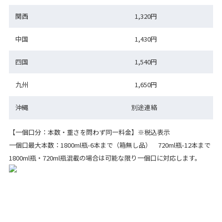
関西
1,320円
中国
1,430円
四国
1,540円
九州
1,650円
沖縄
別途連絡
【一個口分：本数・重さを問わず同一料金】※税込表示
一個口最大本数：1800ml瓶-6本まで（箱無し品） 720ml瓶-12本まで
1800ml瓶・720ml瓶混載の場合は可能な限り一個口に対応します。