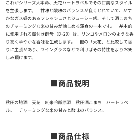
これがシリーズ大本命、天花ハートラベルでその甘美なスタイル
を主張します。 甘味と酸味のバランスが良くとれていて、かす
かなガス感のあるフレッシュさとジューシー感、そして酒こまち
のチャーミングな米の甘みが愉しめる渾身の一本です。 基本的
に使用される蔵付き酵母（D-29）は、リンゴやメロンのような香
り高く華やかな香味を生成します。 他の「天花」と比較して香
りに主張があり、ワイングラスなどで利けばその特性をよりお楽
しみ頂けます。
商品説明
秋田の地酒 天花 純米吟醸原酒 秋田酒こまち ハートラベ
ル。 チャーミングな米の甘みと酸味のバランス。
商品仕様