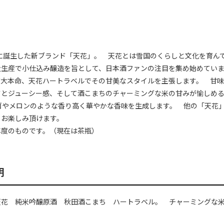
田に誕生した新ブランド「天花」。 天花とは雪国のくらしと文化を育ん
量生産で小仕込み醸造を旨として、日本酒ファンの注目を集め始めてい
ズ大本命、天花ハートラベルでその甘美なスタイルを主張します。 甘
さとジューシー感、そして酒こまちのチャーミングな米の甘みが愉しめる
ンゴやメロンのような香り高く華やかな香味を生成します。 他の「天花
りお楽しみ頂けます。
年度のものです。（現在は茶瓶）
明
天花 純米吟醸原酒 秋田酒こまち ハートラベル。 チャーミングな