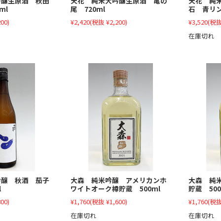
吟醸生原酒 秋田
天花 純米大吟醸生原酒 亀の
天花 純
ml
尾 720ml
石 青リン
00)
¥2,420
(税抜 ¥2,200)
¥3,520
(税抜
在庫切れ
吟醸 秋酒 茄子
大森 純米吟醸 アメリカンホ
大森 純
l
ワイトオーク樽貯蔵 500ml
貯蔵 500
00)
¥1,760
(税抜 ¥1,600)
¥1,760
(税抜
在庫切れ
在庫切れ