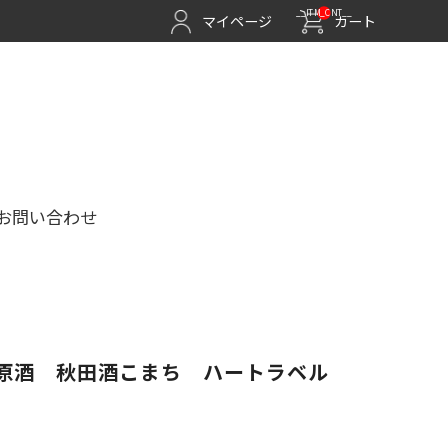
__ITM_CNT__
マイページ
カート
お問い合わせ
原酒 秋田酒こまち ハートラベル