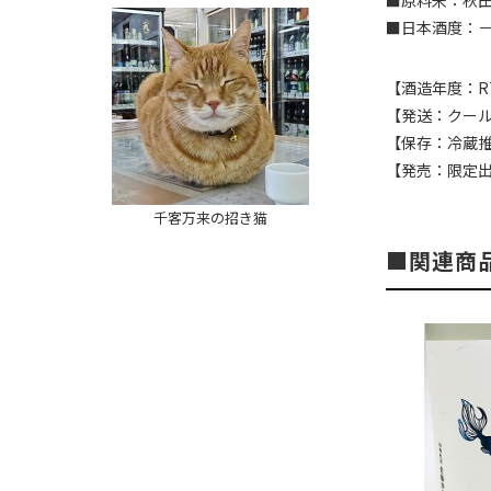
■原料米：秋田
■日本酒度：－
【酒造年度：R
【発送：クー
【保存：冷蔵
【発売：限定
千客万来の招き猫
関連商