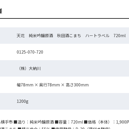
様
天花 純米吟醸原酒 秋田酒こまち ハートラベル 720ml
0125-070-720
（株）大納川
幅78mm × 奥行78mm × 高さ300mm
1200g
手市 ■造り：純米吟醸原酒 ■容量：720ml ■価格（本体）：1,900