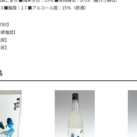
酒こまち ■精米歩合：55％ ■使用酵母：D-29（蔵付き酵母）
3 ■酸度：1.7 ■アルコール度：15％（原酒）
7BY】
ル便推奨】
推奨】
出荷】
品