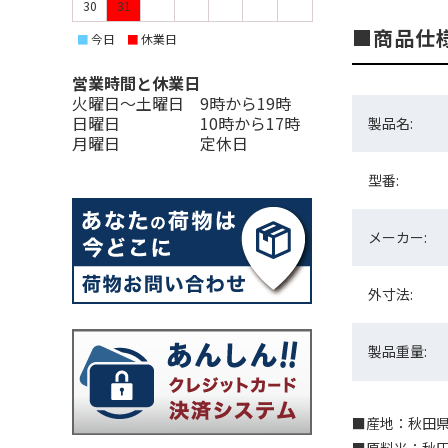
30
31
商品仕
今日
休業日
■
■
営業時間と休業日
火曜日〜土曜日 9時から19時
日曜日 10時から17時
製品名:
月曜日 定休日
型番:
メーカー:
外寸法:
製品重量:
■産地：秋田県横