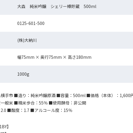
大森 純米吟醸 シェリー樽貯蔵 500ml
0125-601-500
(株)大納川
幅75mm × 奥行75mm × 高さ180mm
1000g
手市 ■造り：純米吟醸原酒 ■容量：500ml ■価格（本体）：1,600
一般米 ■精米歩合：55％ ■使用酵母：非公開
.0 ■酸度：1.7 ■アルコール度：15％
1BY】