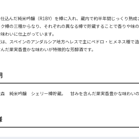
仕込んだ純米吟醸（R1BY）を樽に入れ、蔵内で約半年間じっくり熟
ーク樽の三種からなり、それぞれの異なる樽で貯蔵することで香りや味
な味わいに仕上がっています。
蔵は、スペインのアンダルシア地方ヘレスで主にペドロ・ヒメネス種で
含んだ果実香豊かな味わいが特徴的な芳醇酒です。
明
大森 純米吟醸 シェリー樽貯蔵。 甘みを含んだ果実香豊かな味わい
様