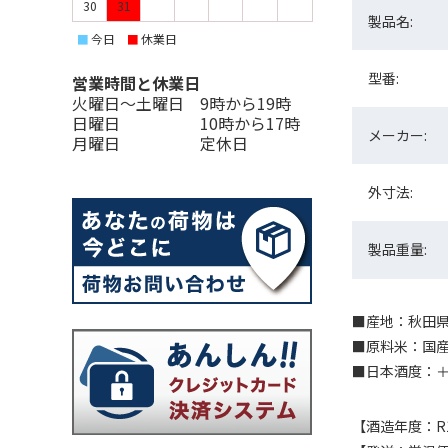
30
31
製品名:
今日
休業日
■
■
型番:
営業時間と休業日
火曜日〜土曜日 9時から19時
日曜日 10時から17時
メーカー:
月曜日 定休日
外寸法:
製品重量:
■産地：秋田県横
■原料米：国産
■日本酒度：＋2
【酒造年度：R