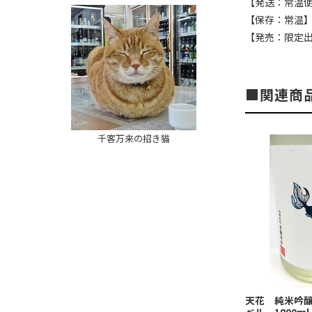
【発送：常温
【保存：常温
【発売：限定
関連商
千客万来の招き猫
天花 純米吟
ベル 1800ml