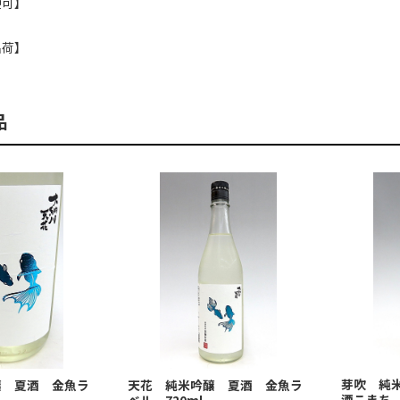
便可】
】
出荷】
品
芽吹 純
醸 夏酒 金魚ラ
天花 純米吟醸 夏酒 金魚ラ
酒こまち 
ベル 720ml