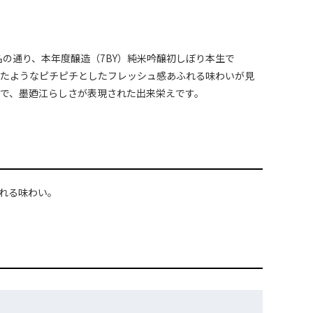
その名の通り、本年度醸造（7BY）純米吟醸初しぼり本生で
ったようなピチピチとしたフレッシュ感あふれる味わいが見
で、墨廼江らしさが表現された出来栄えです。
ふれる味わい。