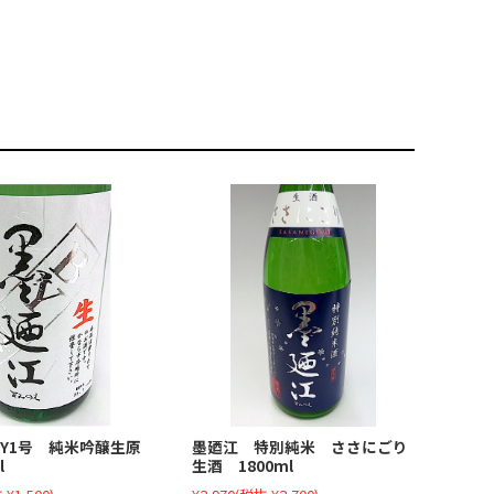
Y1号 純米吟醸生原
墨廼江 特別純米 ささにごり
l
生酒 1800ml