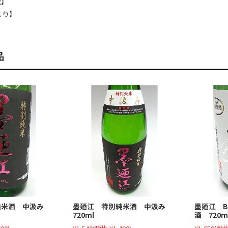
蔵】
より】
品
純米酒 中汲み
墨廼江 特別純米酒 中汲み
墨廼江 B
720ml
酒 720m