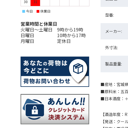
30
31
今日
休業日
■
■
型番:
営業時間と休業日
火曜日〜土曜日 9時から19時
メーカー:
日曜日 10時から17時
月曜日 定休日
外寸法:
製品重量:
■産地：宮城県石
■原料米：五百
■日本酒度：＋5
【酒造年度：R
【発送：クー