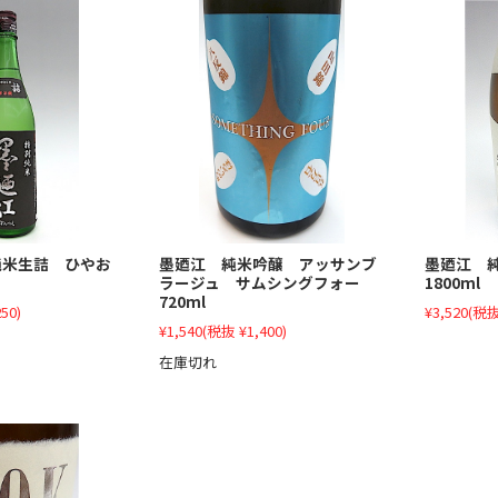
墨廼江 純米吟醸 アッサンブ
純米生詰 ひやお
墨廼江 
ラージュ サムシングフォー
1800ml
720ml
50)
¥3,520
(税抜
¥1,540
(税抜 ¥1,400)
在庫切れ