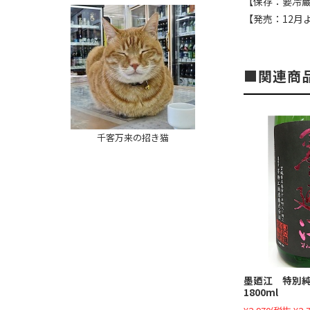
【保存：要冷
【発売：12月
関連商
千客万来の招き猫
墨廼江 特別
1800ml