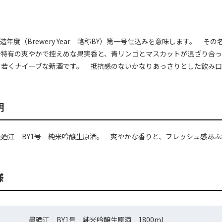
酒造年度（Brewery Year 略称BY）第一号仕込みを意味します。 
母特有の爽やかで控えめな果実香と、青リンゴとマスカットが混ざり合
、若くナイーブな新酒です。 抵抗感のないかなりあっさりとした飲み口
明
廼江 BY1号 純米吟醸生原酒。 爽やかな香りと、フレッシュ感あ
様
墨廼江 BY1号 純米吟醸生原酒 1800ml