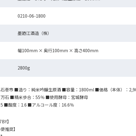
0210-06-1800
墨廼江酒造（株）
幅100mm × 奥行100mm × 高さ400mm
2800g
巻市 ■造り：純米吟醸生原酒 ■容量：1800ml ■価格（本体）：2,9
万石 ■精米歩合：55％ ■使用酵母：宮城酵母
 ■酸度：1.6 ■アルコール度：16.6％
7BY】
ル便推奨】