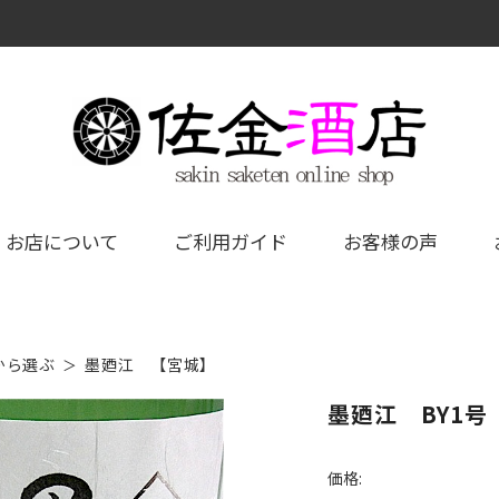
お店について
ご利用ガイド
お客様の声
から選ぶ
墨廼江 【宮城】
墨廼江 BY1号
価格: