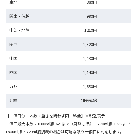
東北
880円
関東・信越
990円
中部・北陸
1210円
関西
1,320円
中国
1,430円
四国
1,540円
九州
1,650円
沖縄
別途連絡
【一個口分：本数・重さを問わず同一料金】※税込表示
一個口最大本数：1800ml瓶-6本まで（箱無し品） 720ml瓶-12本まで
1800ml瓶・720ml瓶混載の場合は可能な限り一個口に対応します。