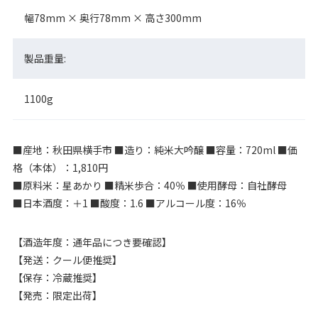
幅78mm × 奥行78mm × 高さ300mm
製品重量:
1100g
■産地：秋田県横手市 ■造り：純米大吟醸 ■容量：720ml ■価
格（本体）：1,810円
■原料米：星あかり ■精米歩合：40％ ■使用酵母：自社酵母
■日本酒度：＋1 ■酸度：1.6 ■アルコール度：16％
【酒造年度：通年品につき要確認】
【発送：クール便推奨】
【保存：冷蔵推奨】
【発売：限定出荷】