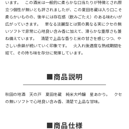
います。 この酒米は一般的に柔らかな口当たりが特徴とされ際
立つ個性が無いとも評されましたが、この夏田冬蔵は入り口こそ
柔らかいものの、後半には存在感（飲みごたえ）のある味わいが
広がっていきます。 単なる淡麗型とは質の異なる実にクセの無
いソフトで非常に心地良い含み香に加えて、滑らかな重厚さも兼
ね備えています。 清楚で上品な香りと米の甘さを感じつつ、や
さしい余韻が続いていく印象です。 火入れ後適度な熟成期間を
経て、その持ち味を存分に発揮しています。
商品説明
秋田の地酒 天の戸 夏田冬蔵 純米大吟醸 星あかり。 クセ
の無いソフトで心地良い含み香、清楚で上品な甘味。
商品仕様