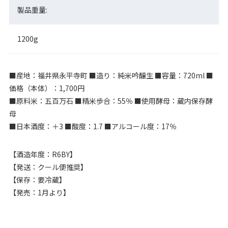
製品重量:
1200g
■産地：福井県永平寺町 ■造り：純米吟醸生 ■容量：720ml ■
価格（本体）：1,700円
■原料米：五百万石 ■精米歩合：55％ ■使用酵母：蔵内保存酵
母
■日本酒度：＋3 ■酸度：1.7 ■アルコール度：17％
【酒造年度：R6BY】
【発送：クール便推奨】
【保存：要冷蔵】
【発売：1月より】