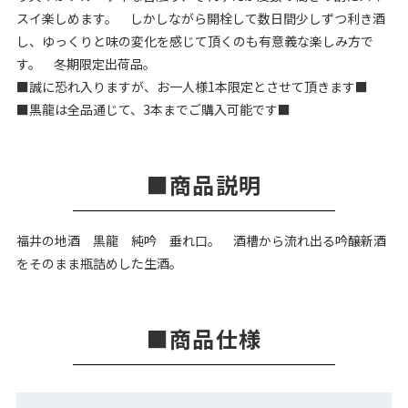
スイ楽しめます。 しかしながら開栓して数日間少しずつ利き酒
し、ゆっくりと味の変化を感じて頂くのも有意義な楽しみ方で
す。 冬期限定出荷品。
■誠に恐れ入りますが、お一人様1本限定とさせて頂きます■
■黒龍は全品通じて、3本までご購入可能です■
商品説明
福井の地酒 黒龍 純吟 垂れ口。 酒槽から流れ出る吟醸新酒
をそのまま瓶詰めした生酒。
商品仕様