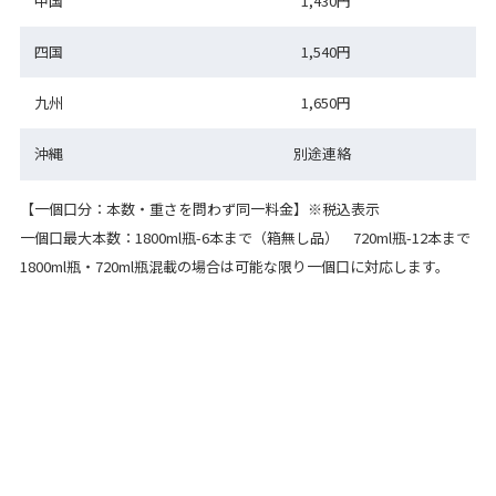
中国
1,430円
四国
1,540円
九州
1,650円
沖縄
別途連絡
【一個口分：本数・重さを問わず同一料金】※税込表示
一個口最大本数：1800ml瓶-6本まで（箱無し品） 720ml瓶-12本まで
1800ml瓶・720ml瓶混載の場合は可能な限り一個口に対応します。