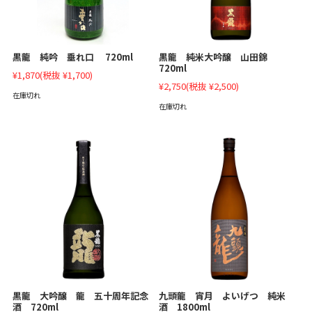
黒龍 純吟 垂れ口 720ml
黒龍 純米大吟醸 山田錦
720ml
¥1,870
(税抜 ¥1,700)
¥2,750
(税抜 ¥2,500)
在庫切れ
在庫切れ
黒龍 大吟醸 龍 五十周年記念
九頭龍 宵月 よいげつ 純米
酒 720ml
酒 1800ml