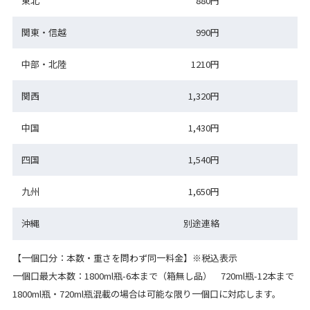
東北
880円
関東・信越
990円
中部・北陸
1210円
関西
1,320円
中国
1,430円
四国
1,540円
九州
1,650円
沖縄
別途連絡
【一個口分：本数・重さを問わず同一料金】※税込表示
一個口最大本数：1800ml瓶-6本まで（箱無し品） 720ml瓶-12本まで
1800ml瓶・720ml瓶混載の場合は可能な限り一個口に対応します。