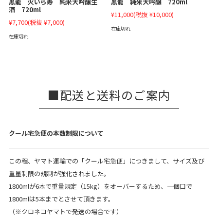
黒龍 火いら寿 純米大吟醸生
黒龍 純米大吟醸 720ml
酒 720ml
¥11,000
(税抜 ¥10,000)
¥7,700
(税抜 ¥7,000)
在庫切れ
在庫切れ
配送と送料のご案内
クール宅急便の本数制限について
この程、ヤマト運輸での「クール宅急便」につきまして、サイズ及び
重量制限の規制が強化されました。
1800mlが6本で重量規定（15kg）をオーバーするため、一個口で
1800mlは5本までとさせて頂きます。
（※クロネコヤマトで発送の場合です）