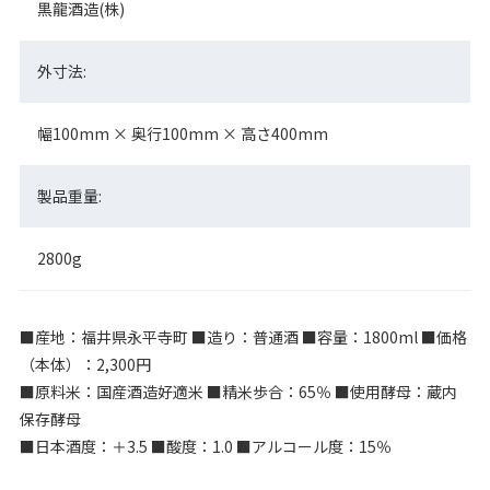
黒龍酒造(株)
外寸法:
幅100mm × 奥行100mm × 高さ400mm
製品重量:
2800g
■産地：福井県永平寺町 ■造り：普通酒 ■容量：1800ml ■価格
（本体）：2,300円
■原料米：国産酒造好適米 ■精米歩合：65％ ■使用酵母：蔵内
保存酵母
■日本酒度：＋3.5 ■酸度：1.0 ■アルコール度：15％