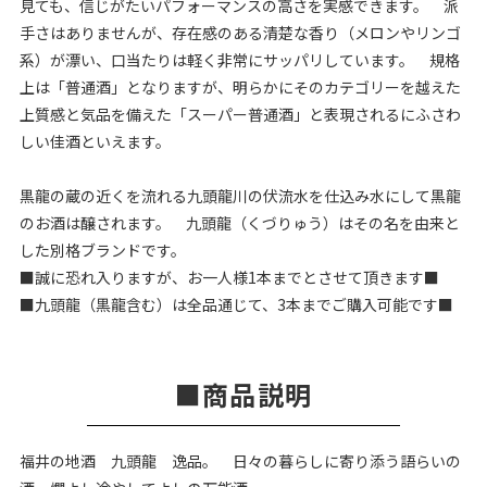
見ても、信じがたいパフォーマンスの高さを実感できます。 派
手さはありませんが、存在感のある清楚な香り（メロンやリンゴ
系）が漂い、口当たりは軽く非常にサッパリしています。 規格
上は「普通酒」となりますが、明らかにそのカテゴリーを越えた
上質感と気品を備えた「スーパー普通酒」と表現されるにふさわ
しい佳酒といえます。
黒龍の蔵の近くを流れる九頭龍川の伏流水を仕込み水にして黒龍
のお酒は醸されます。 九頭龍（くづりゅう）はその名を由来と
した別格ブランドです。
■誠に恐れ入りますが、お一人様1本までとさせて頂きます■
■九頭龍（黒龍含む）は全品通じて、3本までご購入可能です■
商品説明
福井の地酒 九頭龍 逸品。 日々の暮らしに寄り添う語らいの