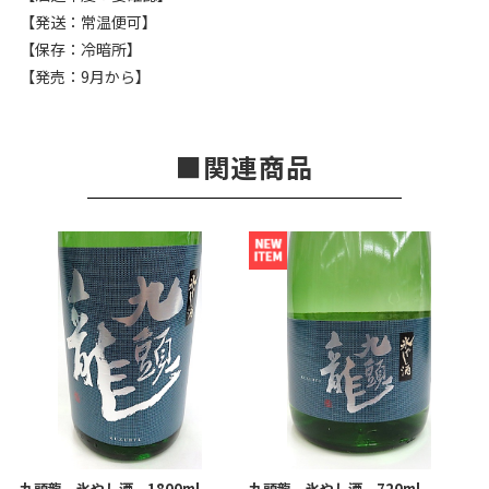
【発送：常温便可】
【保存：冷暗所】
【発売：9月から】
関連商品
九頭龍 氷やし酒 1800ml
九頭龍 氷やし酒 720ml