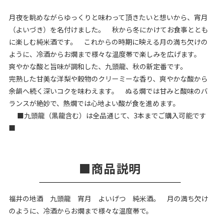
月夜を眺めながらゆっくりと味わって頂きたいと想いから、宵月
（よいづき）を名付けました。 秋から冬にかけてお食事ととも
に楽しむ純米酒です。 これからの時期に映える月の満ち欠けの
ように、冷酒からお燗まで様々な温度帯で楽しみを広げます。
爽やかな酸と旨味が調和した、九頭龍、秋の新定番です。
完熟した甘美な洋梨や穀物のクリーミーな香り、爽やかな酸から
余韻へ続く深いコクを味わえます。 ぬる燗では甘みと酸味のバ
ランスが絶妙で、熱燗では心地よい酸が食を進めます。
■九頭龍（黒龍含む）は全品通じて、3本までご購入可能です
■
商品説明
福井の地酒 九頭龍 宵月 よいげつ 純米酒。 月の満ち欠け
のように、冷酒からお燗まで様々な温度帯で。