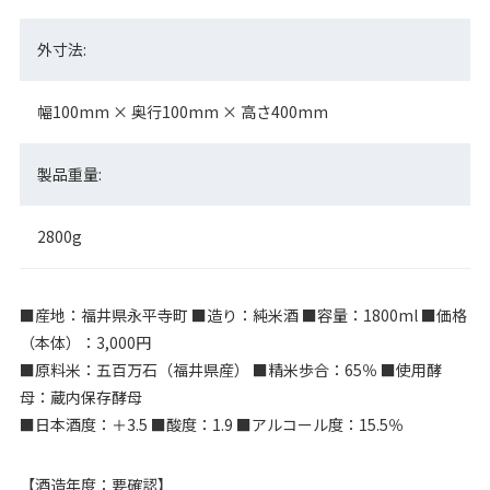
外寸法:
幅100mm × 奥行100mm × 高さ400mm
製品重量:
2800g
■産地：福井県永平寺町 ■造り：純米酒 ■容量：1800ml ■価格
（本体）：3,000円
■原料米：五百万石（福井県産） ■精米歩合：65％ ■使用酵
母：蔵内保存酵母
■日本酒度：＋3.5 ■酸度：1.9 ■アルコール度：15.5％
【酒造年度：要確認】