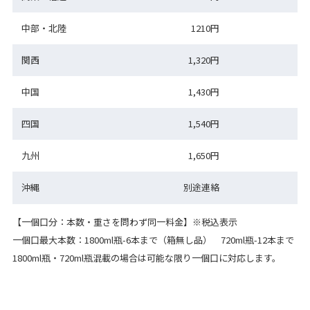
中部・北陸
1210円
関西
1,320円
中国
1,430円
四国
1,540円
九州
1,650円
沖縄
別途連絡
【一個口分：本数・重さを問わず同一料金】※税込表示
一個口最大本数：1800ml瓶-6本まで（箱無し品） 720ml瓶-12本まで
1800ml瓶・720ml瓶混載の場合は可能な限り一個口に対応します。