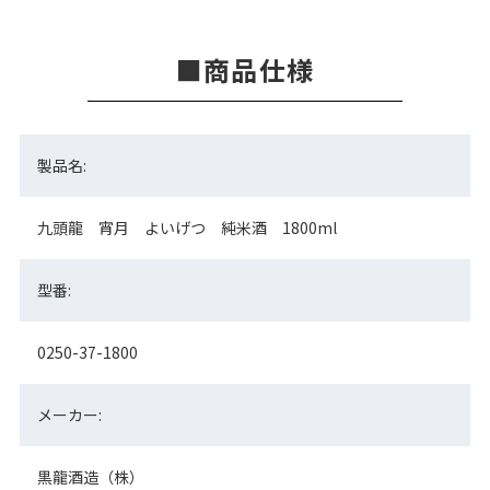
商品仕様
製品名:
九頭龍 宵月 よいげつ 純米酒 1800ml
型番:
0250-37-1800
メーカー:
黒龍酒造（株）