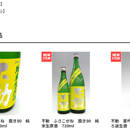
蔵】
ら】
品
ね 磨き80 純
不動 ふさこがね 磨き80 純
不動 夏
0ml
米生原酒 720ml
ろ過生酒 