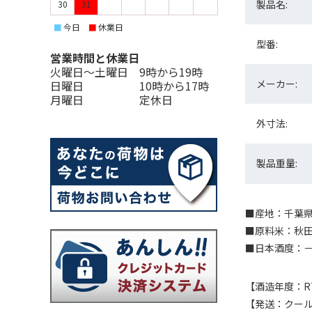
製品名:
30
31
今日
休業日
■
■
型番:
営業時間と休業日
火曜日〜土曜日 9時から19時
メーカー:
日曜日 10時から17時
月曜日 定休日
外寸法:
製品重量:
■産地：千葉県
■原料米：秋田
■日本酒度：－4
【酒造年度：R
【発送：クー