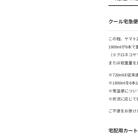
クール宅急便
この程、ヤマト
1800mlが6
（※クロネコヤ
または総重量を
※720mlは従
※1800mlを
※常温便につい
※状況に応じて佐
ご不便をお掛け
宅配用カート