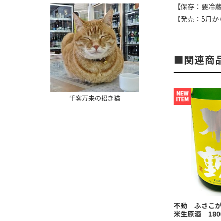
【保存：要冷
【発売：5月か
関連商
千客万来の招き猫
不動 ふさこが
米生原酒 180