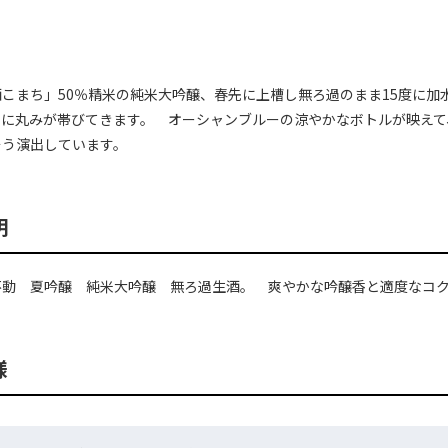
こまち」50％精米の純米大吟醸、春先に上槽し無ろ過のまま15度に
いに丸みが帯びてきます。 オーシャンブルーの涼やかなボトルが映えて
そう演出しています。
明
不動 夏吟醸 純米大吟醸 無ろ過生酒。 爽やかな吟醸香と適度なコ
様