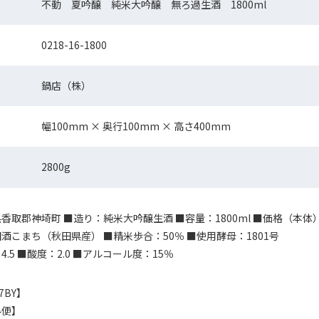
不動 夏吟醸 純米大吟醸 無ろ過生酒 1800ml
0218-16-1800
鍋店（株）
幅100mm × 奥行100mm × 高さ400mm
2800g
香取郡神埼町 ■造り：純米大吟醸生酒 ■容量：1800ml ■価格（本体）：
酒こまち（秋田県産） ■精米歩合：50％ ■使用酵母：1801号
.5 ■酸度：2.0 ■アルコール度：15％
7BY】
ル便】