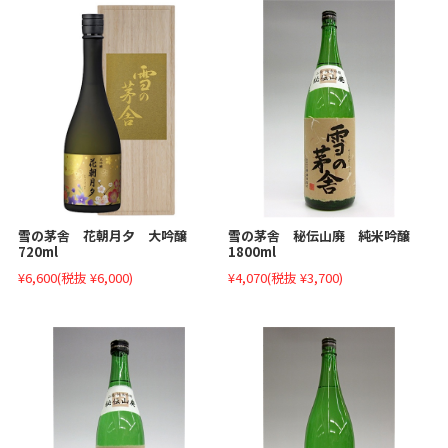
雪の茅舎 秘伝山廃 純米吟醸
雪の茅舎 花朝月夕 大吟醸
1800ml
720ml
¥4,070
(税抜 ¥3,700)
¥6,600
(税抜 ¥6,000)