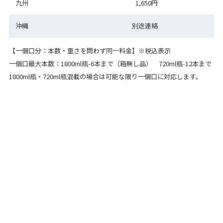
九州
1,650円
沖縄
別途連絡
【一個口分：本数・重さを問わず同一料金】※税込表示
一個口最大本数：1800ml瓶-6本まで（箱無し品） 720ml瓶-12本まで
1800ml瓶・720ml瓶混載の場合は可能な限り一個口に対応します。