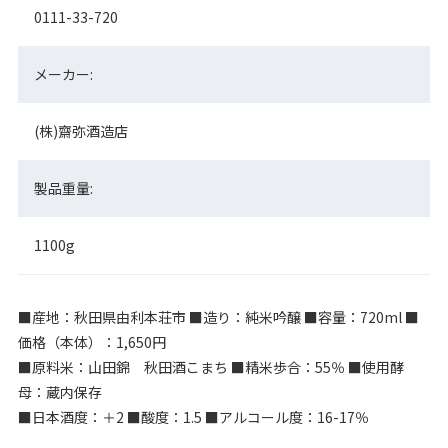
0111-33-720
メーカー:
(株)齋弥酒造店
製品重量:
1100g
■産地：秋田県由利本荘市 ■造り：純米吟醸 ■容量：720ml ■
価格（本体）：1,650円
■原料米：山田錦 秋田酒こまち ■精米歩合：55％ ■使用酵
母：蔵内保存
■日本酒度：＋2 ■酸度：1.5 ■アルコール度：16-17％