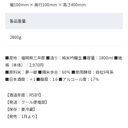
幅100mm × 奥行100mm × 高さ400mm
製品重量:
2800g
■産地：福岡県三井郡 ■造り：純米吟醸生 ■容量：1800ml ■価
格（本体）：2,970円
■原料米：夢一献 ■精米歩合：60％ ■使用酵母：自社9号系
■日本酒度：＋1 ■酸度：1.6 ■アルコール度：17％
【酒造年度：R5BY】
【発送：クール便推奨】
【保存：要冷蔵】
【発売：1月より】