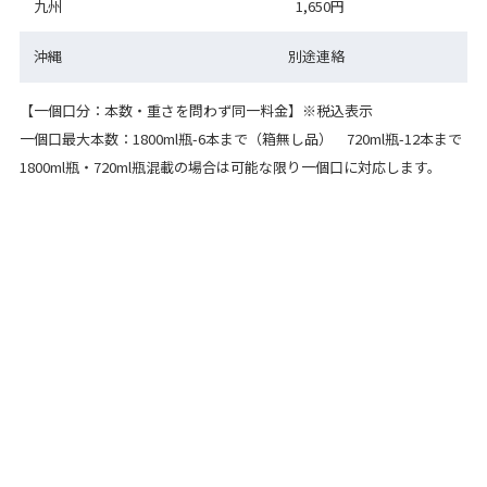
九州
1,650円
沖縄
別途連絡
【一個口分：本数・重さを問わず同一料金】※税込表示
一個口最大本数：1800ml瓶-6本まで（箱無し品） 720ml瓶-12本まで
1800ml瓶・720ml瓶混載の場合は可能な限り一個口に対応します。