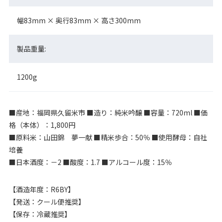
幅83mm × 奥行83mm × 高さ300mm
製品重量:
1200g
■産地：福岡県久留米市 ■造り：純米吟醸 ■容量：720ml ■価
格（本体）：1,800円
■原料米：山田錦 夢一献 ■精米歩合：50％ ■使用酵母：自社
培養
■日本酒度：－2 ■酸度：1.7 ■アルコール度：15％
【酒造年度：R6BY】
【発送：クール便推奨】
【保存：冷蔵推奨】