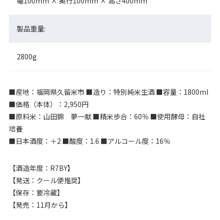
幅100mm × 奥行100mm × 高さ400mm
製品重量:
2800g
■産地：福岡県久留米市 ■造り：特別純米生酒 ■容量：1800ml
■価格（本体）：2,950円
■原料米：山田錦 夢一献 ■精米歩合：60％ ■使用酵母：自社
培養
■日本酒度：＋2 ■酸度：1.6 ■アルコール度：16％
【酒造年度：R7BY】
【発送：クール便推奨】
【保存：要冷蔵】
【発売：11月から】