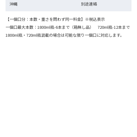
沖縄
別途連絡
【一個口分：本数・重さを問わず同一料金】※税込表示
一個口最大本数：1800ml瓶-6本まで（箱無し品） 720ml瓶-12本まで
1800ml瓶・720ml瓶混載の場合は可能な限り一個口に対応します。