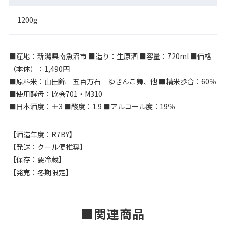
1200g
■産地：新潟県南魚沼市 ■造り：生原酒 ■容量：720ml ■価格
（本体）：1,490円
■原料米：山田錦 五百万石 ゆきんこ舞、他 ■精米歩合：60％
■使用酵母：協会701・M310
■日本酒度：＋3 ■酸度：1.9 ■アルコール度：19％
【酒造年度：R7BY】
【発送：クール便推奨】
【保存：要冷蔵】
【発売：冬期限定】
関連商品