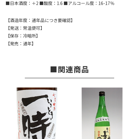
■日本酒度：＋2 ■酸度：1.6 ■アルコール度：16-17％
【酒造年度：通年品につき要確認】
【発送：常温便可】
【保存：冷暗所】
【発売：通年】
関連商品