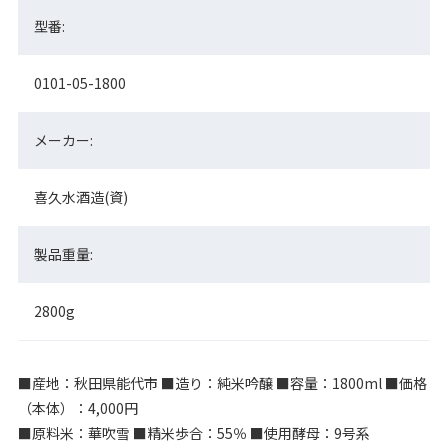
型番:
0101-05-1800
メーカー:
喜久水酒造(資)
製品重量:
2800g
■産地：秋田県能代市 ■造り：純米吟醸 ■容量：1800ml ■価格
（本体）：4,000円
■原料米：華吹雪 ■精米歩合：55％ ■使用酵母：9号系