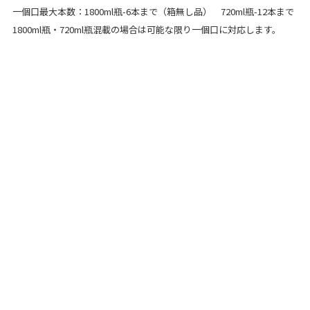
一個口最大本数：1800ml瓶-6本まで（箱無し品） 720ml瓶-12本まで
1800ml瓶・720ml瓶混載の場合は可能な限り一個口に対応します。