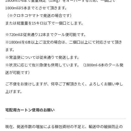
1800mlが6本で重量規定（15kg）をオーバーするため、一個口で
1800mlは5本までとさせて頂きます。
（※クロネコヤマトで発送の場合です）
または総重量を15キロ以下で一個口とします。
※720mlは従来通り12本までクール便可能です。
※1800mlを6本以上ご注文の場合は、二個口以上にて対応させて頂き
ます。
※常温便については従来通りで発送します。
※状況に応じて佐川急便も併用しています。（1800ml-6本のクール発
送が可能です）
ご不便をお掛けしますが、何卒ご了解頂きたく、よろしくお願い申し
上げます。
宅配用カートン使用のお願い
現在、発送件数の増加による梱包資材の不足と、輸送中の破損防止の